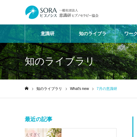
意識研
知のライブラ
ワー
リ
知のライブラリ
知のライブラリ
What's new
7月の意識研
ホーム
最近の記事