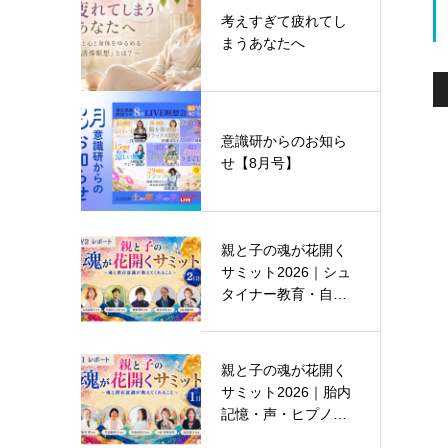
考えすぎて疲れてし
まうあなたへ
意識研からのお知ら
せ【8月号】
親と子の魂が花開く
サミット2026｜シュ
タイナー教育・自己
受容・呼…
親と子の魂が花開く
サミット2026｜胎内
記憶・声・ヒプノセ
ラピー・…