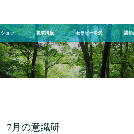
クショッ
養成講座
セラピーを受
講師
プ
ける
7月の意識研