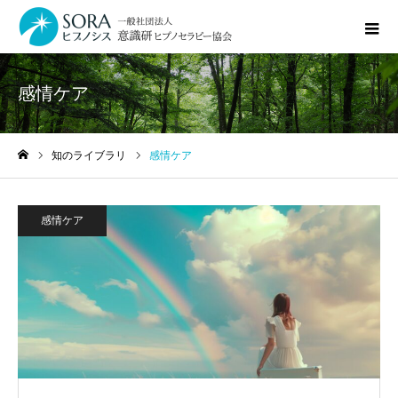
感情ケア
知のライブラリ
感情ケア
ホーム
感情ケア