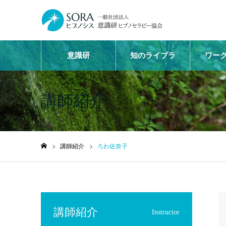
意識研
知のライブラ
ワー
リ
講師紹介
講師紹介
ろわ佐奈子
ホーム
講師紹介
Instructor