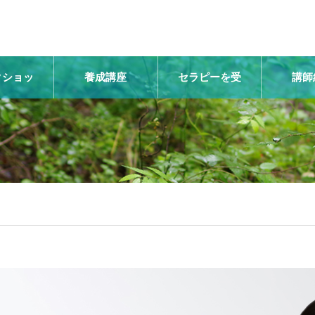
クショッ
養成講座
セラピーを受
講師
プ
ける