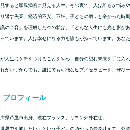
一見すると順風満帆に見える人生。その裏で、人は誰もが悩み
繰り返す失業、経済的不安、不妊、子どもの病…と辛かった時
意識の全容」を理解した今の私は、「どんな人生にも光と影が
知っています。人は幸せになる力を誰もが持っています。あな
我が人生にケチをつけることをやめ、自分の望む未来を手に入
それがいつからでも、誰にでも可能なヒプノセラピーを、ぜひ
プロフィール
兵庫県芦屋市出身。現在フランス、リヨン郊外在住。
「世界中を旅したい」という子どもの頃からの夢を叶えて、外資