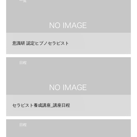
一覧
意識研 認定ヒプノセラピスト
日程
セラピスト養成講座_講座日程
日程