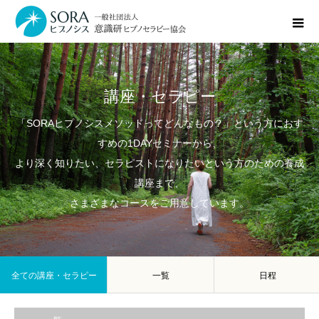
講座・セラピー
「SORAヒプノシスメソッドってどんなもの？」という方におす
すめの1DAYセミナーから、
より深く知りたい、セラピストになりたいという方のための養成
講座まで、
さまざまなコースをご用意しています。
全ての講座・セラピー
一覧
日程